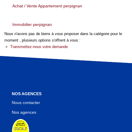
Nos Agences
Achat / Vente Appartement perpignan
Notre Équipe
Notre Région
Immobilier perpignan
Avis Clients
Nous n'avons pas de biens à vous proposer dans la catégorie pour le
Nos Actualités
moment , plusieurs options s'offrent à vous :
Transmettez-nous votre demande
Blog
CONTACT
NOS AGENCES
Nous contacter
Nos agences