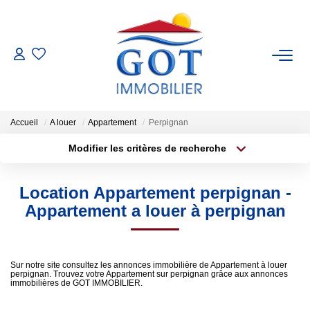
VENTES
LOCATIONS
Accueil
A louer
Appartement
Perpignan
Modifier les critères de recherche
GESTION
Type de transaction
Localisation
Acheter
Localisation
Location Appartement perpignan -
Type de bien
ESTIMATION
Sélectionnez...
Surface min
Appartement a louer à perpignan
NOS BIENS VENDUS
Plus de critères
Budget max
Sur notre site consultez les annonces immobilière de Appartement à louer
perpignan. Trouvez votre Appartement sur perpignan grâce aux annonces
Créer une alerte
NOS AGENCES
immobilières de GOT IMMOBILIER.