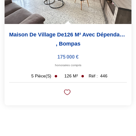
Maison De Village De126 M² Avec Dépendance De 35m²
,
Bompas
175 000 €
honoraires compris
126
M²
Réf :
446
5
Pièce(s)