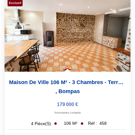
Exclusif
Maison De Ville 106 M² - 3 Chambres - Terrasse Sans...
,
Bompas
179 000 €
honoraires compris
106
M²
Réf :
458
4
Pièce(s)