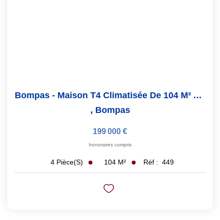
Bompas - Maison T4 Climatisée De 104 M² Avec Extérieur -...
,
Bompas
199 000 €
honoraires compris
104
M²
Réf :
449
4
Pièce(s)