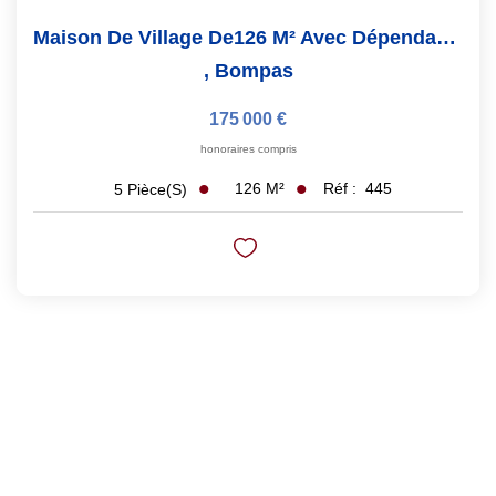
Maison De Village De126 M² Avec Dépendance De 35m²
,
Bompas
175 000 €
honoraires compris
126
M²
Réf :
445
5
Pièce(s)