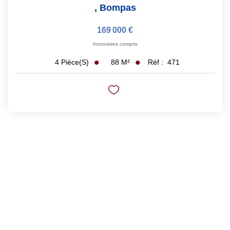
,
Bompas
169 000 €
honoraires compris
88
M²
Réf :
471
4
Pièce(s)