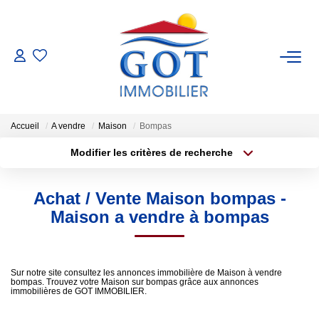
VENTES
LOCATIONS
Accueil
A vendre
Maison
Bompas
Modifier les critères de recherche
GESTION
Localisation
Type de transaction
Surface min
Achat / Vente Maison bompas -
Type de bien
ESTIMATION
Maison a vendre à bompas
Plus de critères
Budget max
NOS BIENS VENDUS
Créer une alerte
Sur notre site consultez les annonces immobilière de Maison à vendre
bompas. Trouvez votre Maison sur bompas grâce aux annonces
NOS AGENCES
immobilières de GOT IMMOBILIER.
Nos Agences