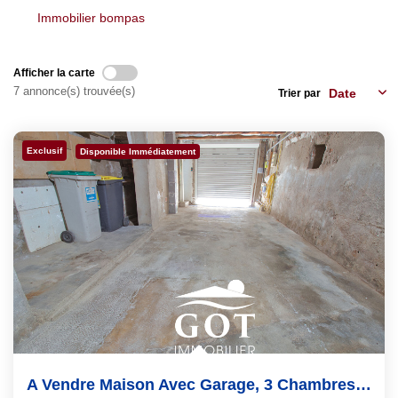
Immobilier bompas
Notre Équipe
Notre Région
Afficher la carte
Avis Clients
7 annonce(s) trouvée(s)
Trier par
Nos Actualités
Blog
Exclusif
Disponible Immédiatement
CONTACT
A Vendre Maison Avec Garage, 3 Chambres ,...