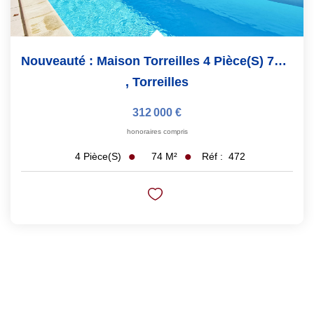
Nouveauté : Maison Torreilles 4 Pièce(s) 74 M2
,
Torreilles
312 000 €
honoraires compris
74
M²
Réf :
472
4
Pièce(s)