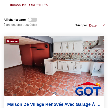
Nos Agences
Immobilier TORREILLES
Notre Équipe
Notre Région
Afficher la carte
Avis Clients
2 annonce(s) trouvée(s)
Trier par
Nos Actualités
Blog
Nouveau
CONTACT
Maison De Village Rénovée Avec Garage À Torreilles, 2...