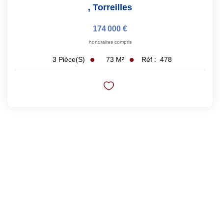
,
Torreilles
174 000 €
honoraires compris
73
M²
Réf :
478
3
Pièce(s)