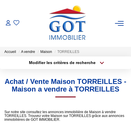
VENTES
LOCATIONS
Accueil
A vendre
Maison
TORREILLES
Modifier les critères de recherche
GESTION
Type de transaction
Localisation
Acheter
Localisation
Achat / Vente Maison TORREILLES -
Type de bien
ESTIMATION
Sélectionnez...
Surface min
Maison a vendre à TORREILLES
NOS BIENS VENDUS
Plus de critères
Budget max
Sur notre site consultez les annonces immobilière de Maison à vendre
TORREILLES. Trouvez votre Maison sur TORREILLES grâce aux annonces
Créer une alerte
NOS AGENCES
immobilières de GOT IMMOBILIER.