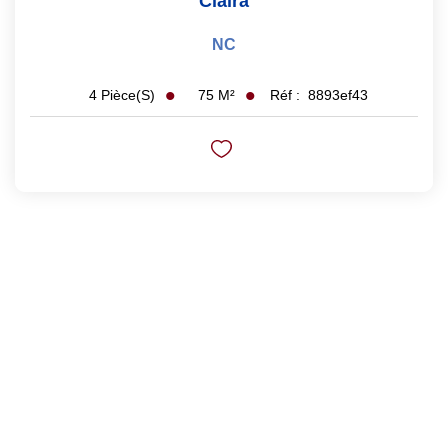
Claira
NC
75
M²
Réf :
8893ef43
4
Pièce(s)