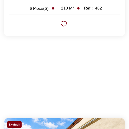
210
M²
Réf :
462
6
Pièce(s)
Exclusif