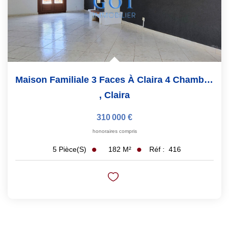
Maison Familiale 3 Faces À Claira 4 Chambres, Jardin...
,
Claira
310 000 €
honoraires compris
182
M²
Réf :
416
5
Pièce(s)