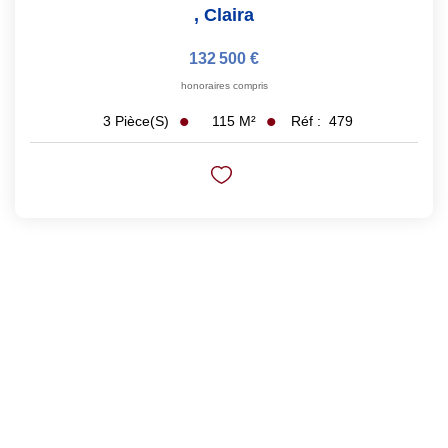
,
Claira
132 500 €
honoraires compris
115
M²
Réf :
479
3
Pièce(s)