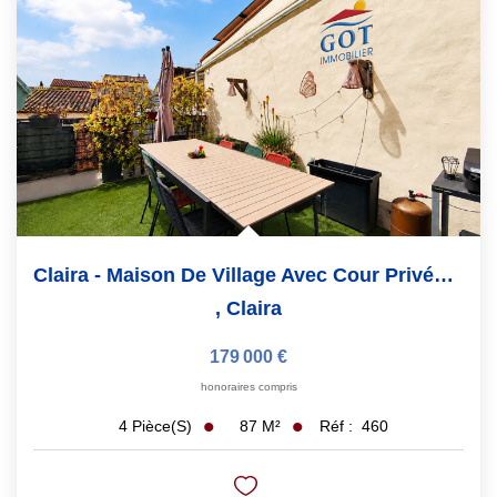
Claira - Maison De Village Avec Cour Privée Et Terrasse...
,
Claira
179 000 €
honoraires compris
87
M²
Réf :
460
4
Pièce(s)