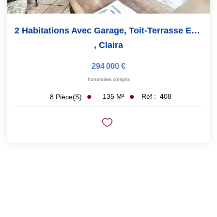
2 Habitations Avec Garage, Toit-Terrasse Et 5 Chambres...
,
Claira
294 000 €
honoraires compris
135
M²
Réf :
408
8
Pièce(s)