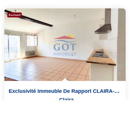
Exclusif
Exclusivité Immeuble De Rapport CLAIRA-94 M², 2 Lots Et...
,
Claira
NC
Réf :
291
5
Pièce(s)