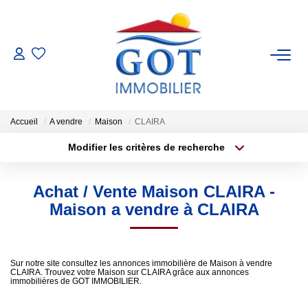
VENTES
LOCATIONS
Accueil
A vendre
Maison
CLAIRA
Modifier les critères de recherche
GESTION
Type de transaction
Localisation
Acheter
Localisation
Achat / Vente Maison CLAIRA -
Type de bien
ESTIMATION
Sélectionnez...
Surface min
Maison a vendre à CLAIRA
NOS BIENS VENDUS
Plus de critères
Budget max
Sur notre site consultez les annonces immobilière de Maison à vendre
CLAIRA. Trouvez votre Maison sur CLAIRA grâce aux annonces
Créer une alerte
NOS AGENCES
immobilières de GOT IMMOBILIER.