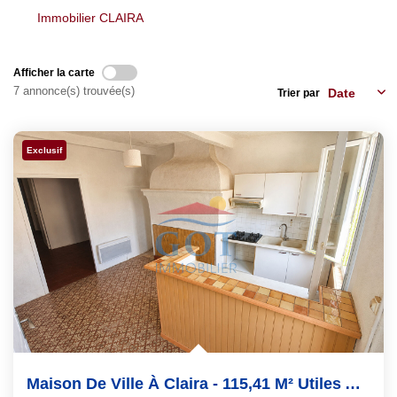
Nos Agences
Immobilier CLAIRA
Notre Équipe
Notre Région
Afficher la carte
Avis Clients
7 annonce(s) trouvée(s)
Trier par
Nos Actualités
Blog
Exclusif
CONTACT
Maison De Ville À Claira - 115,41 M² Utiles Avec Cour Et...