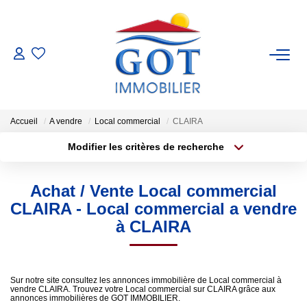
VENTES
LOCATIONS
Accueil
A vendre
Local commercial
CLAIRA
Modifier les critères de recherche
GESTION
Type de transaction
Localisation
Acheter
Localisation
Achat / Vente Local commercial
Type de bien
ESTIMATION
Sélectionnez...
Surface min
CLAIRA - Local commercial a vendre
à CLAIRA
NOS BIENS VENDUS
Plus de critères
Budget max
Créer une alerte
NOS AGENCES
Sur notre site consultez les annonces immobilière de Local commercial à
vendre CLAIRA. Trouvez votre Local commercial sur CLAIRA grâce aux
annonces immobilières de GOT IMMOBILIER.