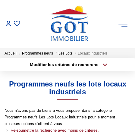
VENTES
LOCATIONS
Accueil
Programmes neufs
Les Lots
Locaux industriels
Modifier les critères de recherche
GESTION
Localisation
Type de transaction
Surface min
Programmes neufs les lots locaux
Type de bien
ESTIMATION
industriels
Plus de critères
Budget max
NOS BIENS VENDUS
Créer une alerte
Nous n'avons pas de biens à vous proposer dans la catégorie
Programmes neufs Les Lots Locaux industriels pour le moment ,
NOS AGENCES
plusieurs options s'offrent à vous :
Re-soumettre la recherche avec moins de critères.
Nos Agences