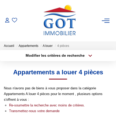
VENTES
LOCATIONS
Accueil
Appartements
A louer
4 pièces
Modifier les critères de recherche
GESTION
Type de transaction
Localisation
Acheter
Localisation
Appartements a louer 4 pièces
Type de bien
ESTIMATION
Sélectionnez...
Surface min
NOS BIENS VENDUS
Nous n'avons pas de biens à vous proposer dans la catégorie
Plus de critères
Budget max
Appartements A louer 4 pièces pour le moment , plusieurs options
s'offrent à vous :
Créer une alerte
NOS AGENCES
Re-soumettre la recherche avec moins de critères.
Transmettez-nous votre demande