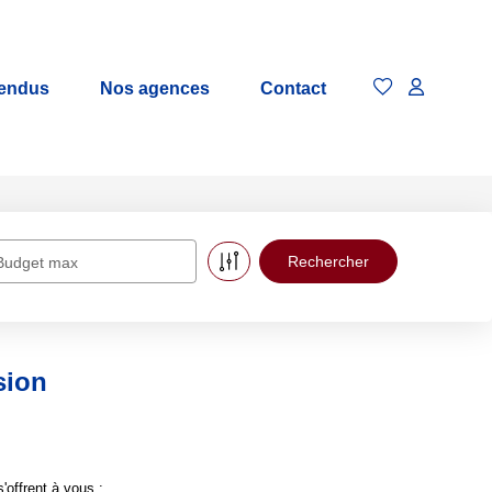
vendus
Nos agences
Contact
Budget max
sion
offrent à vous :