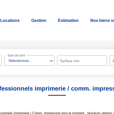
Locations
Gestion
Estimation
Nos biens 
Type de bien
Sélectionnez...
Surface min
fessionnels imprimerie / comm. impres
sionnels Imprimerie / Comm. Impression pour le moment , plusieurs options s'