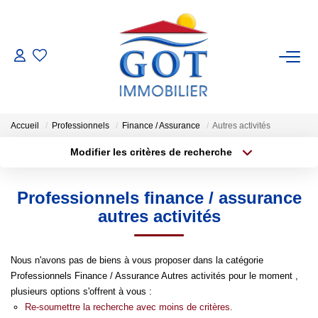
VENTES
LOCATIONS
Accueil
Professionnels
Finance / Assurance
Autres activités
Modifier les critères de recherche
GESTION
Type de transaction
Localisation
Acheter
Localisation
Professionnels finance / assurance
Type de bien
ESTIMATION
Sélectionnez...
Surface min
autres activités
NOS BIENS VENDUS
Plus de critères
Budget max
Nous n'avons pas de biens à vous proposer dans la catégorie
Professionnels Finance / Assurance Autres activités pour le moment ,
Créer une alerte
NOS AGENCES
plusieurs options s'offrent à vous :
Re-soumettre la recherche avec moins de critères.