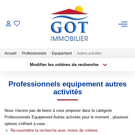
VENTES
LOCATIONS
Accueil
Professionnels
Equipement
Autres activités
Modifier les critères de recherche
GESTION
Type de transaction
Localisation
Acheter
Localisation
Professionnels equipement autres
Type de bien
ESTIMATION
Sélectionnez...
Surface min
activités
NOS BIENS VENDUS
Plus de critères
Budget max
Nous n'avons pas de biens à vous proposer dans la catégorie
Professionnels Equipement Autres activités pour le moment , plusieurs
Créer une alerte
NOS AGENCES
options s'offrent à vous :
Re-soumettre la recherche avec moins de critères.