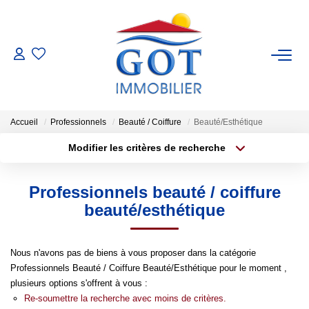
VENTES
LOCATIONS
Accueil
Professionnels
Beauté / Coiffure
Beauté/Esthétique
Modifier les critères de recherche
GESTION
Type de transaction
Localisation
Acheter
Localisation
Professionnels beauté / coiffure
Type de bien
ESTIMATION
Sélectionnez...
Surface min
beauté/esthétique
NOS BIENS VENDUS
Plus de critères
Budget max
Nous n'avons pas de biens à vous proposer dans la catégorie
Professionnels Beauté / Coiffure Beauté/Esthétique pour le moment ,
Créer une alerte
NOS AGENCES
plusieurs options s'offrent à vous :
Re-soumettre la recherche avec moins de critères.