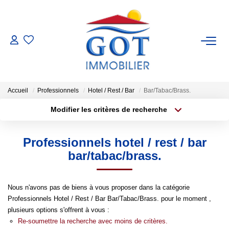
VENTES
LOCATIONS
Accueil
Professionnels
Hotel / Rest / Bar
Bar/Tabac/Brass.
Modifier les critères de recherche
GESTION
Type de transaction
Localisation
Acheter
Localisation
Professionnels hotel / rest / bar
Type de bien
ESTIMATION
Sélectionnez...
Surface min
bar/tabac/brass.
NOS BIENS VENDUS
Plus de critères
Budget max
Nous n'avons pas de biens à vous proposer dans la catégorie
Professionnels Hotel / Rest / Bar Bar/Tabac/Brass. pour le moment ,
Créer une alerte
NOS AGENCES
plusieurs options s'offrent à vous :
Re-soumettre la recherche avec moins de critères.