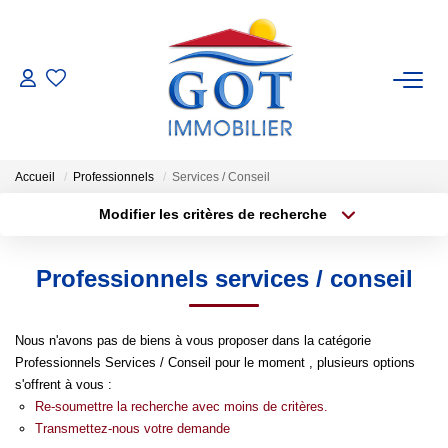
VENTES
LOCATIONS
Accueil
Professionnels
Services / Conseil
Modifier les critères de recherche
GESTION
Type de transaction
Localisation
Acheter
Localisation
Professionnels services / conseil
Type de bien
ESTIMATION
Sélectionnez...
Surface min
NOS BIENS VENDUS
Nous n'avons pas de biens à vous proposer dans la catégorie
Plus de critères
Budget max
Professionnels Services / Conseil pour le moment , plusieurs options
s'offrent à vous :
Créer une alerte
NOS AGENCES
Re-soumettre la recherche avec moins de critères.
Transmettez-nous votre demande