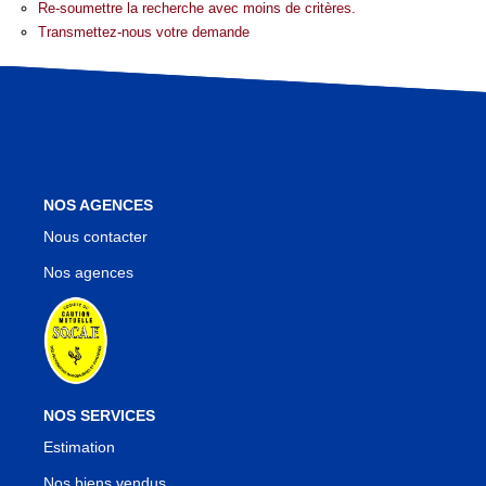
Nos Agences
Re-soumettre la recherche avec moins de critères.
Transmettez-nous votre demande
Notre Équipe
Notre Région
Avis Clients
Nos Actualités
Blog
NOS AGENCES
Nous contacter
CONTACT
Nos agences
NOS SERVICES
Estimation
Nos biens vendus