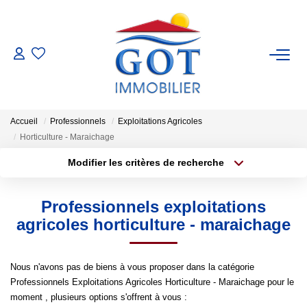
VENTES
LOCATIONS
Accueil
Professionnels
Exploitations Agricoles
Horticulture - Maraichage
GESTION
Modifier les critères de recherche
Type de transaction
Localisation
Acheter
Localisation
ESTIMATION
Professionnels exploitations
Type de bien
Sélectionnez...
Surface min
agricoles horticulture - maraichage
NOS BIENS VENDUS
Plus de critères
Budget max
Nous n'avons pas de biens à vous proposer dans la catégorie
NOS AGENCES
Professionnels Exploitations Agricoles Horticulture - Maraichage pour le
Créer une alerte
moment , plusieurs options s'offrent à vous :