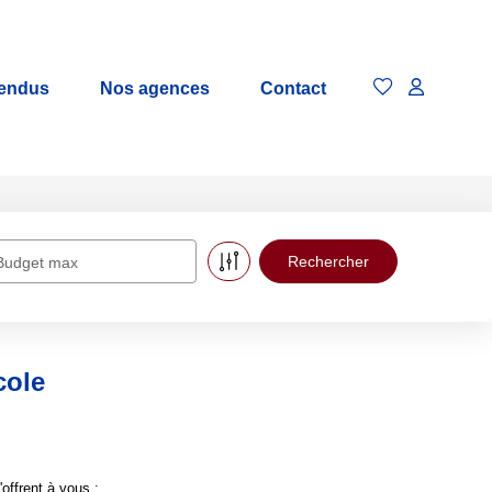
vendus
Nos agences
Contact
Budget max
cole
offrent à vous :