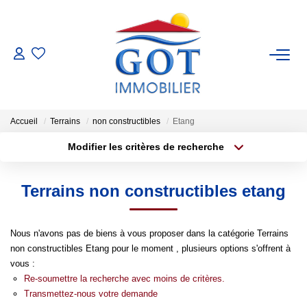
VENTES
LOCATIONS
Accueil
Terrains
non constructibles
Etang
Modifier les critères de recherche
GESTION
Type de transaction
Localisation
Acheter
Localisation
Terrains non constructibles etang
Type de bien
ESTIMATION
Sélectionnez...
Surface min
NOS BIENS VENDUS
Nous n'avons pas de biens à vous proposer dans la catégorie Terrains
Plus de critères
Budget max
non constructibles Etang pour le moment , plusieurs options s'offrent à
vous :
Créer une alerte
NOS AGENCES
Re-soumettre la recherche avec moins de critères.
Transmettez-nous votre demande