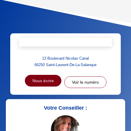
TAUX DE PROPRIÉTAIRES
TAUX D'HABITATION
TAXE FONCIÈRE
PART DES MÉNAGES SANS
VOITURE
DISTANCE DE L'AÉROPORT :
SUPERFICIE :
RÉSULTATS DES LYCÉES
ECOLES ET CRÈCHES
13 Boulevard Nicolas Canal
RESTAURANTS ET CAFÉS
COMMERCES
66250
Saint-Laurent-De-La-Salanque
MÉDECINS
Nous écrire
Voir le numéro
Votre Conseiller :