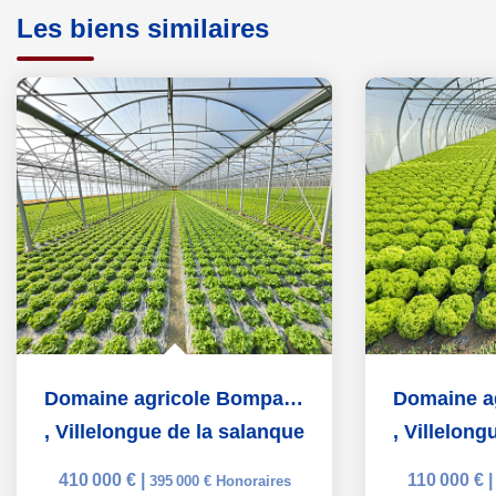
Les biens similaires
Domaine agricole Bompas et Villelongue de la Salanque 31000...
,
Villelongue de la salanque
,
Villelong
410 000 €
|
110 000 €
395 000 €
Honoraires