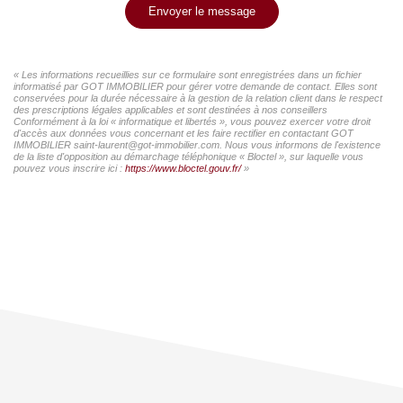
Envoyer le message
« Les informations recueillies sur ce formulaire sont enregistrées dans un fichier
informatisé par GOT IMMOBILIER pour gérer votre demande de contact. Elles sont
conservées pour la durée nécessaire à la gestion de la relation client dans le respect
des prescriptions légales applicables et sont destinées à nos conseillers
Conformément à la loi « informatique et libertés », vous pouvez exercer votre droit
d'accès aux données vous concernant et les faire rectifier en contactant GOT
IMMOBILIER saint-laurent@got-immobilier.com. Nous vous informons de l'existence
de la liste d'opposition au démarchage téléphonique « Bloctel », sur laquelle vous
pouvez vous inscrire ici :
https://www.bloctel.gouv.fr/
»