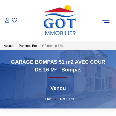
VENTES
LOCATIONS
Accueil
Parking / Box
Référence 179
GESTION
GARAGE BOMPAS 51 m2 AVEC COUR
DE 16 M²
,
Bompas
ESTIMATION
Vendu
NOS BIENS VENDUS
51
m²
•
Réf : 179
NOS AGENCES