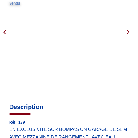
Nos Agences
Vendu
Notre Équipe
Notre Région
Avis Clients
Nos Actualités
Blog
CONTACT
Description
Réf : 179
EN EXCLUSIVITE SUR BOMPAS UN GARAGE DE 51 M²
AVEC MEZZANINE DE RANGEMENT , AVEC EAU ,