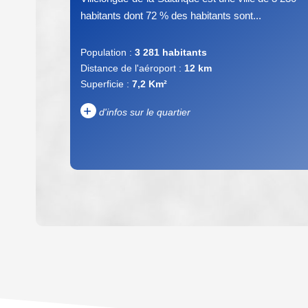
habitants dont 72 % des habitants sont...
Population :
3 281 habitants
Distance de l'aéroport :
12 km
Superficie :
7,2 Km²
+
d'infos sur le quartier
DENSITÉ DE POPULATION
REVENU MENSUEL PAR MÉNAGE