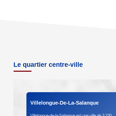
Le quartier centre-ville
Villelongue-De-La-Salanque
Villelongue-de-la-Salanque est une ville de 3 230