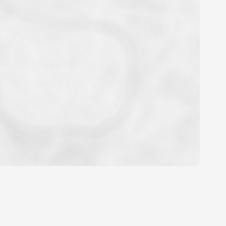
OYEN
'HABITATION