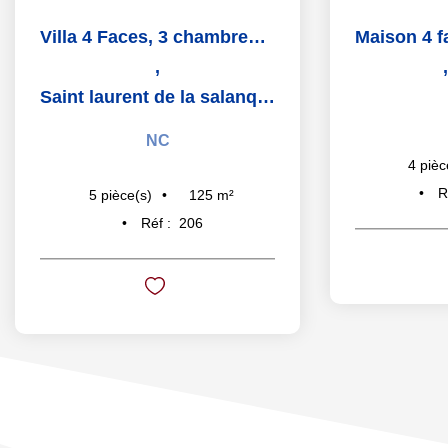
Villa 4 Faces, 3 chambres, garage, piscine,125 m2-Saint...
,
Saint laurent de la salanque
NC
4
pièc
R
125
m²
5
pièce(s)
Réf :
206