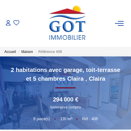
VENTES
LOCATIONS
Accueil
Maison
Référence 408
GESTION
2 habitations avec garage, toit-terrasse
et 5 chambres Claira
,
Claira
ESTIMATION
294 000 €
NOS BIENS VENDUS
honoraires compris
NOS AGENCES
8
pièce(s)
•
135
m²
•
Réf : 408