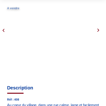
Nos Agences
Notre Équipe
A vendre
Notre Région
Avis Clients
Nos Actualités
Blog
CONTACT
Description
Réf : 408
Au coeur du village, dans une rue calme, large et facilement