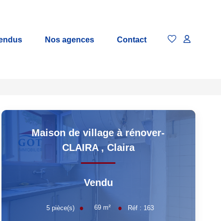
vendus
Nos agences
Contact
Maison de village à rénover-
CLAIRA
,
Claira
Vendu
69
m²
5
pièce(s)
Réf :
163