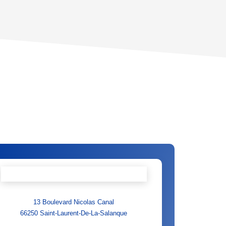
CE DE L'AÉROPORT :
 ET CRÈCHES
INS
13 Boulevard Nicolas Canal
66250
Saint-Laurent-De-La-Salanque