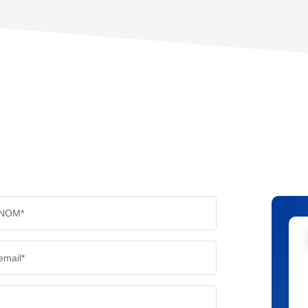
PART DES MÉNAGES SANS VOITURE
DISTAN
RÉSULTATS DES LYCÉES
ECOLES
COMMERCES
MÉDEC
NOM*
email*