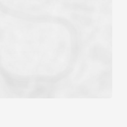
OYEN
'HABITATION