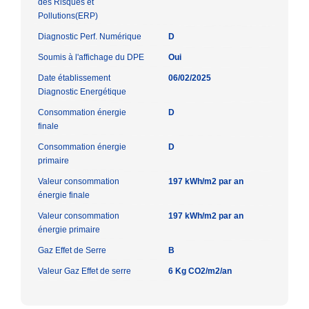
des Risques et
Pollutions(ERP)
Diagnostic Perf. Numérique
D
Soumis à l'affichage du DPE
Oui
Date établissement
06/02/2025
Diagnostic Energétique
Consommation énergie
D
finale
Consommation énergie
D
primaire
Valeur consommation
197 kWh/m2 par an
énergie finale
Valeur consommation
197 kWh/m2 par an
énergie primaire
Gaz Effet de Serre
B
Valeur Gaz Effet de serre
6 Kg CO2/m2/an