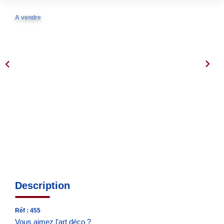
Nos Agences
Notre Équipe
A vendre
Notre Région
Avis Clients
Nos Actualités
Blog
CONTACT
Description
Réf : 455
Vous aimez l'art déco ?