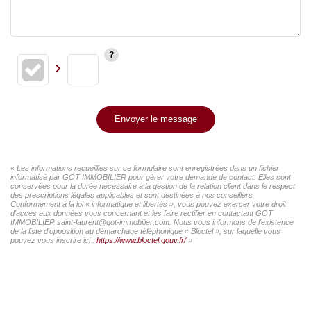
Envoyer le message
« Les informations recueillies sur ce formulaire sont enregistrées dans un fichier
informatisé par GOT IMMOBILIER pour gérer votre demande de contact. Elles sont
conservées pour la durée nécessaire à la gestion de la relation client dans le respect
des prescriptions légales applicables et sont destinées à nos conseillers
Conformément à la loi « informatique et libertés », vous pouvez exercer votre droit
d'accès aux données vous concernant et les faire rectifier en contactant GOT
IMMOBILIER saint-laurent@got-immobilier.com. Nous vous informons de l'existence
de la liste d'opposition au démarchage téléphonique « Bloctel », sur laquelle vous
pouvez vous inscrire ici :
https://www.bloctel.gouv.fr/
»