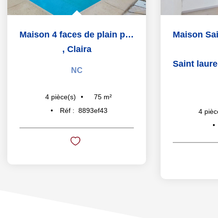
Maison 4 faces de plain pied CLAIRA
,
Claira
Saint lauren
NC
75
m²
4
pièce(s)
Réf :
8893ef43
4
pièc