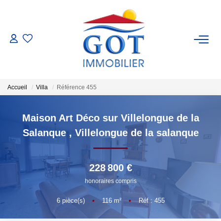
VENTES
LOCATIONS
Accueil
Villa
Référence 455
GESTION
Maison Art Déco sur Villelongue de la
Salanque
,
Villelongue de la salanque
ESTIMATION
228 800 €
NOS BIENS VENDUS
honoraires compris
NOS AGENCES
6
pièce(s)
•
116
m²
•
Réf : 455