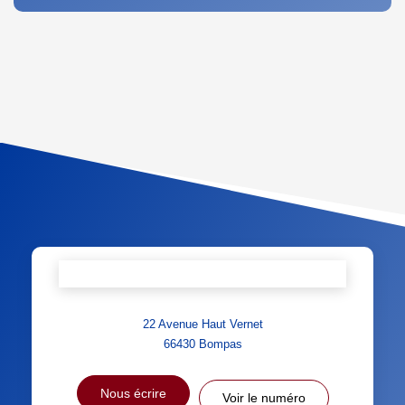
DENSITÉ DE POPULATION
ENFANTS ET ADOLESCENTS
AGE MOYEN
REVENU MENSUEL PAR
MÉNAGE
TAUX DE PROPRIÉTAIRES
TAUX D'HABITATION
TAXE FONCIÈRE
PART DES MÉNAGES SANS
VOITURE
DISTANCE DE L'AÉROPORT :
SUPERFICIE :
RÉSULTATS DES LYCÉES
ECOLES ET CRÈCHES
22 Avenue Haut Vernet
RESTAURANTS ET CAFÉS
COMMERCES
66430
Bompas
MÉDECINS
Nous écrire
Voir le numéro