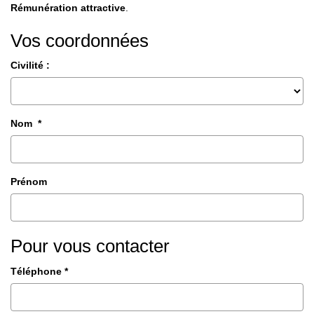
Nos Agences
Rémunération attractive
.
Notre Équipe
Vos coordonnées
Notre Région
Civilité :
Avis Clients
Nos Actualités
Blog
Nom *
CONTACT
Prénom
Pour vous contacter
Téléphone *