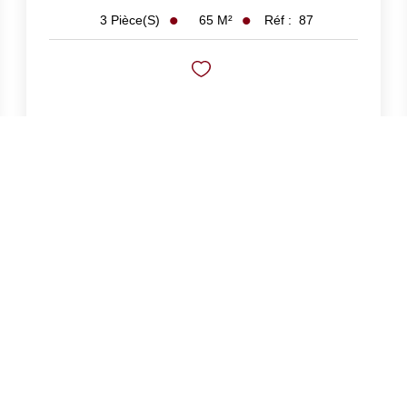
65
M²
Réf :
87
3
Pièce(s)