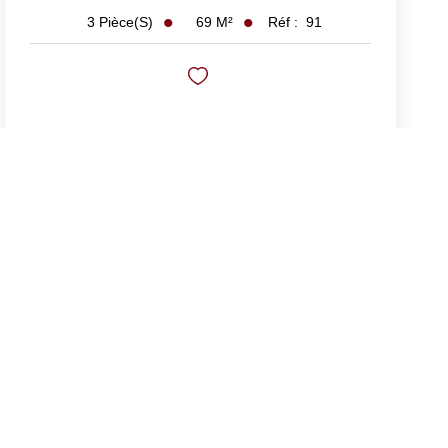
69
M²
Réf :
91
3
Pièce(s)
Vendu