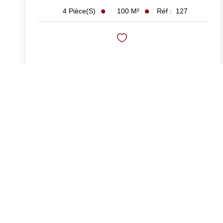
100
M²
Réf :
127
4
Pièce(s)
Proche Plage